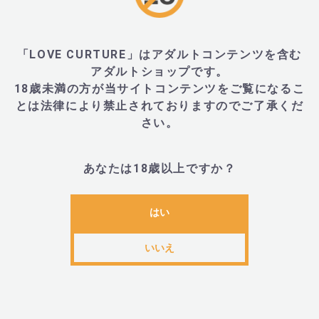
す。器具はローションで滑りやすくなっているため、
のユーザーが器具を取り出しづらく感じてしまいます
アイアンシリーズにおいては完璧なグリップをご体感
「LOVE CURTURE」はアダルトコンテンツを含む
だけます。アイアンシリーズの角度と形状は引き抜く
アダルトショップです。
18歳未満の方が当サイトコンテンツをご覧になるこ
おいても効率的に考案されています。
とは法律により禁止されておりますのでご了承くだ
さい。
■商品名
あなたは18歳以上ですか？
・ジーニー アイアン M (ZINI IRON M)
はい
いいえ
■材質
・シリコン、亜鉛合金