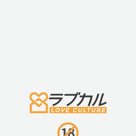
インナーフレームは男性のカウパー腺液を圧迫するた
備わっています。性感ポイントの刺激のみならず容易
入が可能で、快感を最大まで引き上げます。この魔法
度を、ぜひご堪能ください。
・低い重心設計
アイアンシリーズの設計は他に類を見ません。
(1)確かな安定感と力の伝導性のために設計された低い
心。
(2)小さなエネルギー量を大きな力へと効率的に拡張し
す。
・引き抜きやすいグリップ
ほとんどの前立腺マッサージ器具はローションを用い