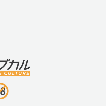
・エネルギー伝導性を持つ力強いフレーム
人間工学に基づいて設計された力強いイン
効果的に伝えることができます。アイアン
ムは安全かつ、弾力と硬さのどちらも兼ね
・魔法の角度72.5°
インナーフレームは男性のカウパー腺液を
ます。性感ポイントの刺激のみならず容易
大まで引き上げます。この魔法の角度を、
・低い重心設計
アイアンシリーズの設計は他に類を見ませ
(1)確かな安定感と力の伝導性のために設