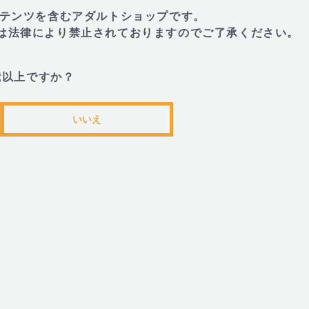
(2)小さなエネルギー量を大きな力へと効
トコンテンツを含むアダルトショップです。
とは法律により禁止されておりますのでご了承ください。
・引き抜きやすいグリップ
ほとんどの前立腺マッサージ器具はローシ
歳以上ですか？
ーションで滑りやすくなっているため、多
出しづらく感じてしまいますが、アイアン
いいえ
グリップをご体感いただけます。アイアン
き抜く事においても効率的に考案されてい
■商品名
・ジーニー アイアン L (ZINI IRON L)