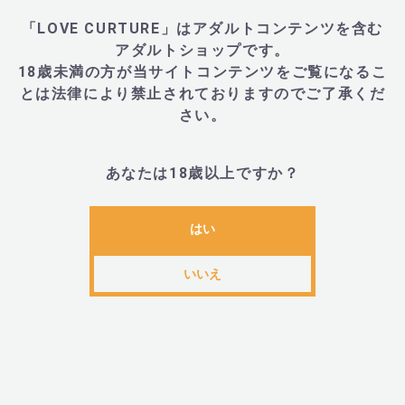
送料・配送について
「LOVE CURTURE」はアダルトコンテンツを含む
3,980(税込)以上のご注文
または
アダルトショップです。
「オリジナルアイテム」ご購入
で
18歳未満の方が当サイトコンテンツをご覧になるこ
送料無料！
とは法律により禁止されておりますのでご了承くだ
さい。
条件
送料
合計 3,980円(税込)以上のご注文
あなたは18歳以上ですか？
全国一律 無料
または
オリジナルアイテムご購入
はい
上記以外のご注文
全国一律 600円
沖縄県・一部離島地域への配送
送料 1,200円
いいえ
（※送料無料条件を満たさない場合）
■ 配送業者：ヤマト運輸でお届け
■ 出荷目安：
営業日14時まで
のご入金で
当日出荷
（※日曜・祝日除く）