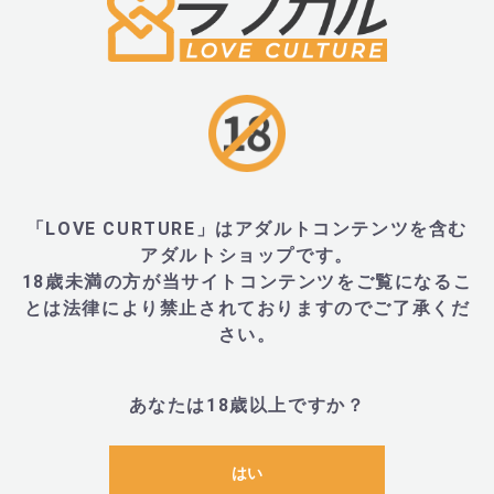
■LEVETT(レヴェット) ファンメイト ネロの充電方
・本体にあるプラグ差込口に付属のUSB充電プラグを
でください。
・赤いLEDライトが点滅から点灯に変わったら、充電
「LOVE CURTURE」はアダルトコンテンツを含む
す。
アダルトショップです。
・充電完了後は、速やかにUSB充電ケーブルを取り外
18歳未満の方が当サイトコンテンツをご覧になるこ
とは法律により禁止されておりますのでご了承くだ
さい。
さい。
■商品名
あなたは18歳以上ですか？
はい
・レヴェット ファンメイト ネロ (LEVETT Funmates N