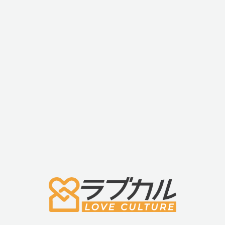
OHNUT(オーナッ
ト)
￥12,623
送料・配送について
3,980(税込)以上のご注文
または
「オリジナルアイテム」ご購入
で
送料無料！
条件
送料
合計 3,980円(税込)以上のご注文
全国一律 無料
または
オリジナルアイテムご購入
上記以外のご注文
全国一律 600円