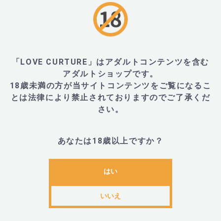
沖縄県・一部離島地域への配送
送料 1,200円
（※送料無料条件を満たさない場合）
■ 配送業者：ヤマト運輸でお届け
「LOVE CURTURE」はアダルトコンテンツを含む
■ 出荷目安：
営業日14時まで
のご入金で
当日出荷
（※日曜・祝日除く）
アダルトショップです。
18歳未満の方が当サイトコンテンツをご覧になるこ
配送・送料の詳細はこちら >
とは法律により禁止されておりますのでご了承くだ
さい。
お支払い方法について
あなたは18歳以上ですか？
多彩な決済方法がご利用いただけます。
Amazon Pay（クレジットカード）
はい
Amazonアカウントでご使用のクレジットカー
ドが使えます
いいえ
あと払いペイディ（コンビニ払い対応）
全国のコンビニで支払えるほか、銀行振込や口
座振替も選べます。