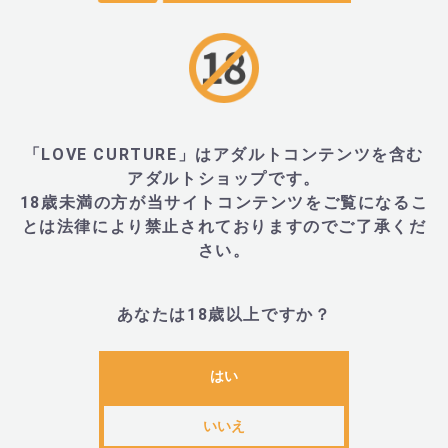
全国一律 無料
または
オリジナルアイテムご購入
上記以外のご注文
全国一律 600円
沖縄県・一部離島地域への配送
送料 1,200円
（※送料無料条件を満たさない場合）
「LOVE CURTURE」はアダルトコンテンツを含む
■ 配送業者：ヤマト運輸でお届け
アダルトショップです。
■ 出荷目安：
営業日14時まで
のご入金で
当日出荷
18歳未満の方が当サイトコンテンツをご覧になるこ
（※日曜・祝日除く）
とは法律により禁止されておりますのでご了承くだ
さい。
配送・送料の詳細はこちら >
お支払い方法について
あなたは18歳以上ですか？
多彩な決済方法がご利用いただけます。
はい
Amazon Pay（クレジットカード）
Amazonアカウントでご使用のクレジットカー
ドが使えます
いいえ