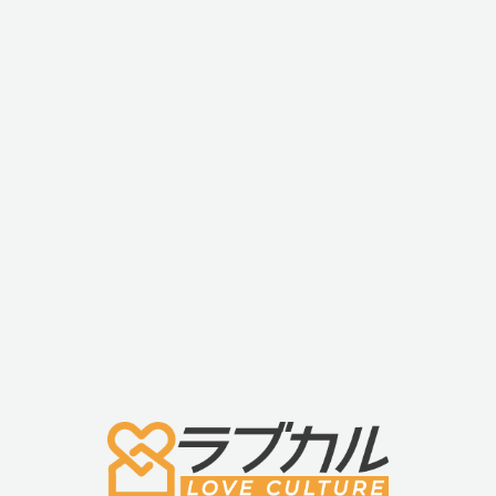
findom(フィンド
findom(フィンド
JEX(ジェクス) グ
ム) フィンガーグ
ム) フィンガーグ
ラマラスバタフラ
ローブ ヒアルロ
ローブ 24ピース
イ モイスト
ン酸入 12ピース
入り
1000 12個入り
入り
￥2,200
￥935
￥1,540
送料・配送について
3,980(税込)以上のご注文
または
「オリジナルアイテム」ご購入
で
送料無料！
条件
送料
合計 3,980円(税込)以上のご注文