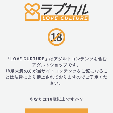
5%OFF
5%OFF
15%OFF
Womanizer(ウ
Womanizer(ウ
Womanizer（ウ
ーマナイザー)
ーマナイザー)
ーマナイザー）
デュオ2
OG オージー
プレミアムエコ
￥30,979
￥18,335
￥23,375
「LOVE CURTURE」はアダルトコンテンツを含む
アダルトショップです。
18歳未満の方が当サイトコンテンツをご覧になるこ
とは法律により禁止されておりますのでご了承くだ
5%OFF
5%OFF
さい。
5%OFF
Womanizer(ウ
Womanizer(ウ
Womanizer(ウ
ーマナイザー)×
ーマナイザー)
ーマナイザー)
あなたは18歳以上ですか？
イギー・アゼリ
シリコンキャッ
マグネット式充
ア リバティ2 ス
プ プレミアム、
電ケーブル