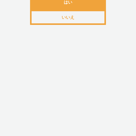
ペシャルエディ
はい
リバティ用
ション
いいえ
￥1,140
￥2,280
￥14,763
トップページへ戻る
送料・配送について
3,980(税込)以上のご注文
または
「オリジナルアイテム」ご購入
で
送料無料！