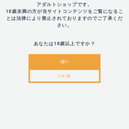
アダルトショップです。
18歳未満の方が当サイトコンテンツをご覧になるこ
■JANコード
とは法律により禁止されておりますのでご了承くだ
さい。
・8555888500422
あなたは18歳以上ですか？
はい
関連カテゴリ
レディース
目的から探す
＞
はじめてのバイブ
アイテムか
いいえ
ブランドから探す
＞
は行
＞
b SWISH(ビースウィッシュ)
関連アイテム