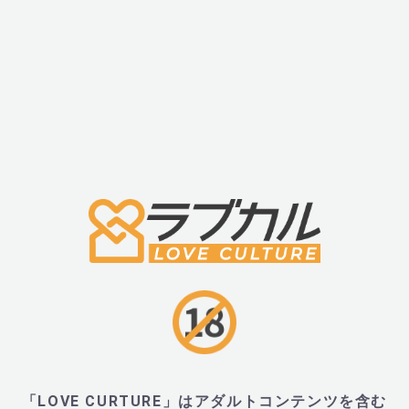
・ビースウィッシュ ビーノウティー クラシック アンリーシュ
CLASSIC UNLEASHED Magenta)
■サイズ・重量
・ローター部：全長76mm、直径33mm
・リモコン部：全長90mm
・外装：W90×H225×D45
■内容物・付属品
・本体、単4電池×4本（動作確認用付属）、ポーチ
「LOVE CURTURE」はアダルトコンテンツを含む