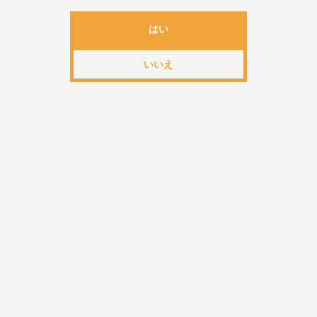
・8555888500576
はい
いいえ
関連カテゴリ
レディース
目的から探す
＞
はじめてのバイブ
アイテムか
ブランドから探す
＞
は行
＞
b SWISH(ビースウィッシュ)
目的から探す
＞
価格から選ぶ
＞
1,001～3,000円
この商品のレビュー
☆☆☆☆☆
(0)
レビューはありません。
レビューを投稿