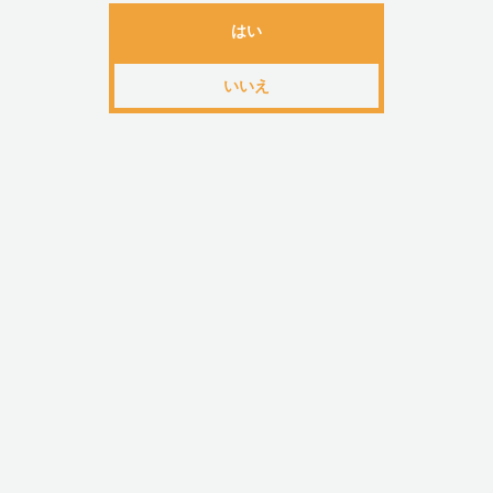
はい
関連アイテム
いいえ
PEPEE(ぺぺ) ポケ
PEPEE(ぺぺ) ポケ
PEPEE(ぺぺ) ポケ
ットサイズ スタン
ットサイズ ラバ・
ットサイズ オメガ
ダード 50ml
ラバ 50ml
3 50ml [欠品中]
￥550
￥550
￥468
この商品のレビュー
☆☆☆☆☆
(0)
レビューはありません。
レビューを投稿