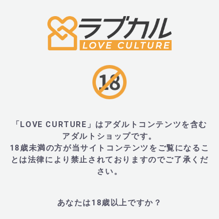
・・122mm×47mm×32mm
■JANコード
・4562163014066
「LOVE CURTURE」はアダルトコンテンツを含む
関連カテゴリ
アダルトショップです。
18歳未満の方が当サイトコンテンツをご覧になるこ
メンズ
レディース
ブランドから探す
＞
は行
＞
PEPEE(ぺ
とは法律により禁止されておりますのでご了承くだ
目的から探す
＞
男性(メンズ)におすすめ商品
さい。
目的から探す
＞
女性(レディース)におすすめ商品
アイテムから探す
＞
ローション・バス用品
＞
ローション
あなたは18歳以上ですか？
目的から探す
＞
価格から選ぶ
＞
～1,000円