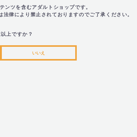
使いください。
トコンテンツを含むアダルトショップです。
・長時間充電している状態で放置しないで
とは法律により禁止されておりますのでご了承ください。
・お手入れは直接水洗いせず、濡れたタオ
をご使用ください。
歳以上ですか？
・お手入れは必ず電源がOFFになってい
・シリコンベースの潤滑ローションのご使
いいえ
■DORR(ドール) ミスティック ブラッ
・本体にある差込口に付属のUSB充電ケ
い。 +(プラス)ボタンに内蔵されているL
電が完了したらLEDライトが点灯します
てください。