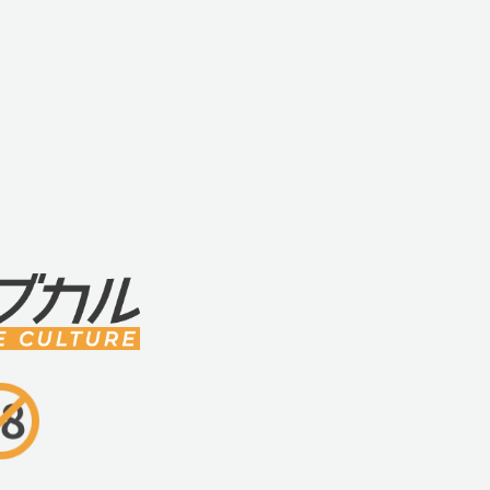
・誤ったご使用方法は思わぬ事故の原因と
ご注意ください。
・故障の原因となりますので、本体を踏ん
撃を与えないでください。
・ご使用中、異常を感じた時には直ちにご
・製品のデザイン、仕様は改良等により、
ります。
・当製品は成人の方を対象としています。
お断り致します。
・事故、乱用、誤使用に起因する問題、損
責任を負う事はできません。
・生活防水仕様となっておりますが、水中
い。
・充電する際は、本製品に付属している専