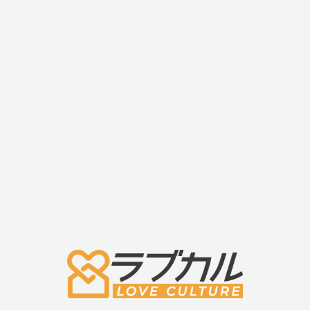
と膣の併用はしないようにしてください)
・シリコン製のディルド
・小さめで初心者向き
・防水
・ハーネスとの使用にも最適
■商品名
・ファンファクトリー アムール (FunFactory AMOR)
■材質