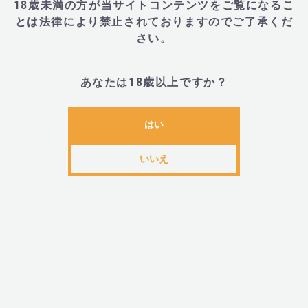
18歳未満の方が当サイトコンテンツをご覧になるこ
とは法律により禁止されておりますのでご了承くだ
さい。
■JANコード
あなたは18歳以上ですか？
・7350075029493
はい
■LELO(レロ)とは
いいえ
・LELOは、世界をリードする、インティメイト・ラ
商品のデザイナーブランドです。2003年に設立されたL
見た目、感じ方、機能といった上で、今までのバイブ
認識を大きく覆すものとなりました。LilyとNeaのク
インがこの業界に大変革を起こし、新しいラグジュア