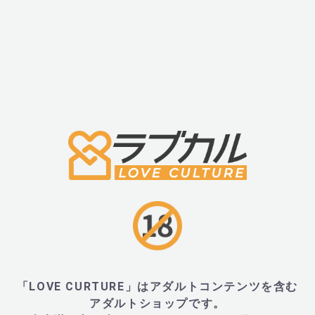
■材質
・シリコン、ABS
■サイズ・重量
・W46mm×H234mm×D59mm、重量157g
・外装:257mm×110mm×52mm、重量334g
■内容物・付属品
「LOVE CURTURE」はアダルトコンテンツを含む
・本体、USB充電ケーブル
アダルトショップです。