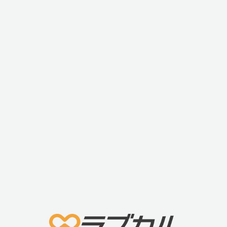
ます。
【第三のポイント】
電源ボタン、ターボボタン、温感ボタンの3つのボタ
ンでシンプル操作!
【第四のポイント】
手軽で簡単なUSBによる充電式です。(4時間の充電で
約2.5時間稼働)
今までの電マに飽きてしまった上級者から、初めて電
マを使う初級者まで、多くのユーザーに満足していた
だける逸品です。