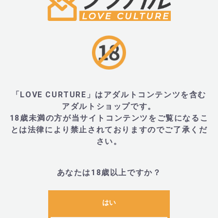
■商品名
・クリマ ホット ヴァイオレット (crima HOT)
「LOVE CURTURE」はアダルトコンテンツを含む
■サイズ・重量
アダルトショップです。
18歳未満の方が当サイトコンテンツをご覧になるこ
とは法律により禁止されておりますのでご了承くだ
・全長200mm、全長43mm、重量185g
さい。
・外装:220mm×80mm×80mm
あなたは18歳以上ですか？
■内容物・付属品
はい