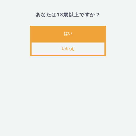
Puissantes.（私たちはパーフェクトだ。さぁ、
セージが込められています。ピュイサントは、1年半
あなたは18歳以上ですか？
クの期間を経て、2021年1月に立ち上げました。ピュ
ションのタブーをなくすこと、マスターベーションが
はい
しいことだと伝えることです。ココは、Ulule(フラン
いいえ
ファンディングで発売され、大成功を収め製品化され
関連カテゴリ
メンズ
レディース
ブランドから探す
＞
は行
＞
PUISSA
アイテムから探す
＞
お手入れ・メンテナンス
目的から探す
目的から探す
＞
女性(レディース)におすすめ商品
目的から探