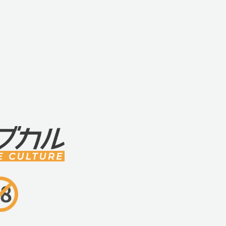
・当製品は成人の方を対象としています。
お断り致します。
・事故、乱用、誤使用に起因する問題、損
責任を負う事はできません。
・充電する際は、本製品に付属している専
使いください。
・長時間充電している状態で放置しないで
・生活防水仕様となっておりますが、水中
い。
・ご使用後のお手入れは必ず電源がOFF
さい。
・お手入れは直接水洗いせず、濡れたタオ
をご使用ください。
・いつも清潔にご使用ください。