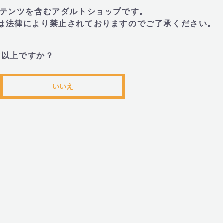
トコンテンツを含むアダルトショップです。
とは法律により禁止されておりますのでご了承ください。
■商品名
歳以上ですか？
・オータッチ マッシュルーム ピンク (OTOU
いいえ
■材質・成分
・シリコン、ABS
■サイズ・重量