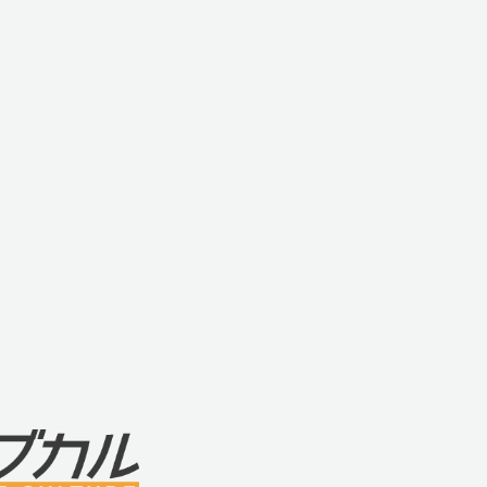
・充電時間 約120分
・使用時間 約80分
・定格電圧 3.7V DC
・電池容量 800mAh
■商品名
・モードデザイン ピーエス ステラ チェリー (M
Stella)
■材質・成分
・シリコン、ABS