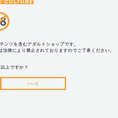
■サイズ・重量
・215mm×45mm×45mm、重量200g
トコンテンツを含むアダルトショップです。
・外装:250mm×75mm×55mm
とは法律により禁止されておりますのでご了承ください。
歳以上ですか？
■JANコード
いいえ
・4582372185371