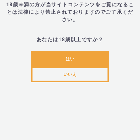
18歳未満の方が当サイトコンテンツをご覧になるこ
とは法律により禁止されておりますのでご了承くだ
さい。
・4582372181151
あなたは18歳以上ですか？
関連カテゴリ
はい
メンズ
レディース
ブランドから探す
＞
ま行
＞
MODE D
目的から探す
＞
男性(メンズ)におすすめ商品
アイテムから探
いいえ
目的から探す
＞
価格から選ぶ
＞
1,001～3,000円
関連アイテム