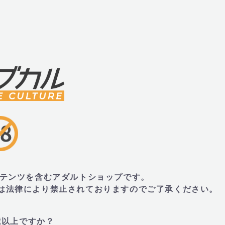
mm、重量:90g
・外装:254mm×120mm×110mm、重量10
■内容物・付属品
・本体、USB充電ケーブル
■JANコード
トコンテンツを含むアダルトショップです。
・850012598060
とは法律により禁止されておりますのでご了承ください。
歳以上ですか？
■LoraDiCarlo(ローラ ディカルロ)とは