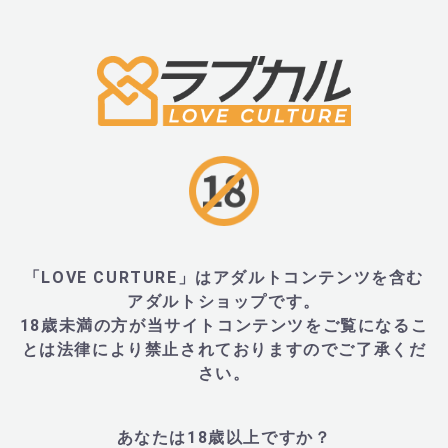
肌の方は十分ご注意ください。
・電源ケーブルに損傷がないかご確認ください。損傷
源ケーブルを使用すると本体に電気的な破損が生じる
ざいます。本体と電源ケーブルがしっかりと接続され
をご確認ください。
・本体のお手入れは直接水洗いせず、濡れたタオルや
クリーナー等をご使用ください。
・誤ったご使用方法は思わぬ事故の原因となる場合が
「LOVE CURTURE」はアダルトコンテンツを含む
すのでご注意ください。
アダルトショップです。
・故障の原因となりますので、本体を踏んだり、落下
18歳未満の方が当サイトコンテンツをご覧になるこ
ど、強い衝撃を与えないでください。
とは法律により禁止されておりますのでご了承くだ
さい。
・ご使用中、異常を感じた時には直ちにご使用を中止
さい。
あなたは18歳以上ですか？
・製品のデザイン、仕様は改良等により、予告なく変