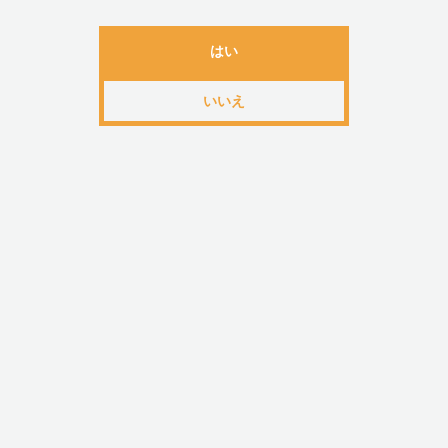
合があります。
はい
・当製品は成人の方を対象としています。未成年の方
は固くお断り致します。
いいえ
・事故、乱用、誤使用に起因する問題、損害について
一切の責任を負う事はできません。
・水中でのご使用はお止めください。
・本体は防水仕様ではございませんので、必ず本体か
を取り外してから洗浄してください。
■商品名
・レテン フューチャーセクシャルプロ (LETEN Futur
Sexual Pro)