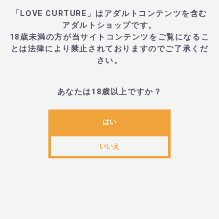
「LOVE CURTURE」はアダルトコンテンツを含む
・本体、USB充電ケーブル、ポーチ
アダルトショップです。
18歳未満の方が当サイトコンテンツをご覧になるこ
とは法律により禁止されておりますのでご了承くだ
■JANコード
さい。
あなたは18歳以上ですか？
・7350075028892
はい
■LELO(レロ)とは
いいえ
・LELOは、世界をリードする、インティメイト・ライ
フスタイル商品のデザイナーブランドです。2003年に
設立されたLELOは、見た目、感じ方、機能といった上