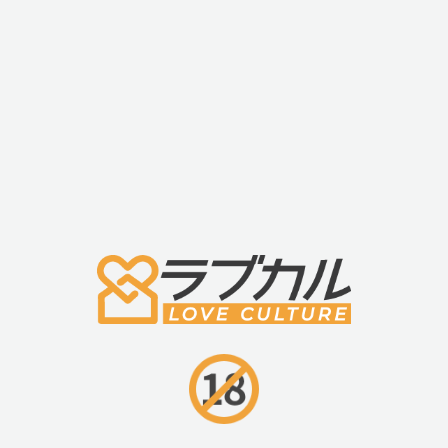
■材質
・ボディーセーフシリコン、ABS
■サイズ・重量
・110mm×188mm×50mm、重量121g
・外装:165mm×60mm×46mm
■内容物・付属品