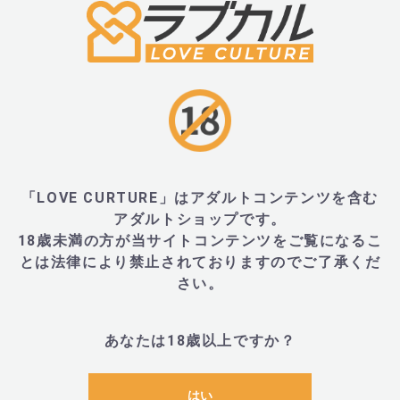
■サイズ・重量
・全長220mm、挿入可能部分 縦35mm×横29mm
・挿入可能部分 長さ110mm
・重量175g
「LOVE CURTURE」はアダルトコンテンツを含む
・外装:230mm×150mm×40mm
アダルトショップです。
18歳未満の方が当サイトコンテンツをご覧になるこ
とは法律により禁止されておりますのでご了承くだ
さい。
■内容物・付属品
あなたは18歳以上ですか？
・本体、USB充電ケーブル、ポーチ
はい