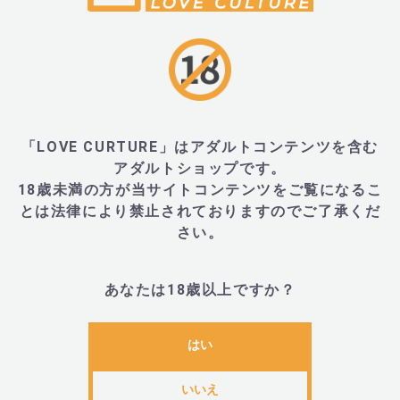
・85mm x 66mm x 31mm、50g
・外装:110mm×110mm×97mm
■内容物・付属品
「LOVE CURTURE」はアダルトコンテンツを含む
アダルトショップです。
18歳未満の方が当サイトコンテンツをご覧になるこ
とは法律により禁止されておりますのでご了承くだ
・本体、充電USBケーブル、説明書、お試しローショ
さい。
■振動パターン・電源
あなたは18歳以上ですか？
はい
・多彩な10種類の振動パターン
いいえ