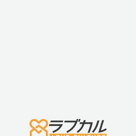
・説明書に日本語の記載あり
■商品名
・ウィーバイブ ディット ブルー (We-vibe ditto)
■材質・成分
・シリコン
■サイズ・重量