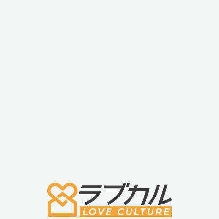
・持ちやすいスティック形状
・パワフル振動
・やさしい挿入感
・スリムサイズ
・静音設計
・一つボタンで簡単操作
・使い方もシンプル
・触り心地もなめらかなシリコン製
・プレジャートイ初心者の方にもオススメ
・おしゃれな外観設計
■商品名