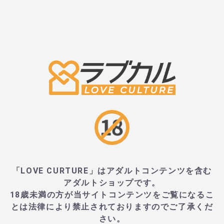
スイッチを入れてください。
■FunFactory(ファンファクトリー) ミスターボ
【FunFactory専用のハイブリットキット(別売り)を
トーイに電池をセットした状態で、クイックチャージ
充電することができます。
充電状況によって光るボタンが変化いたします。
・0～33% (-)ボタンが点滅します
「LOVE CURTURE」はアダルトコンテンツを含む
アダルトショップです。
・33～66% (+)ボタンが点滅します
18歳未満の方が当サイトコンテンツをご覧になるこ
・66%～99% (FUN)ボタンが点滅します
とは法律により禁止されておりますのでご了承くだ
・100% (FUN)ボタンが点灯し続けます
さい。