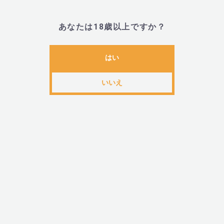
あなたは18歳以上ですか？
■商品名
はい
・ファンファクトリー ミスターボス (FunFactory MR 
いいえ
■材質
・シリコン、ABS
■サイズ・重量