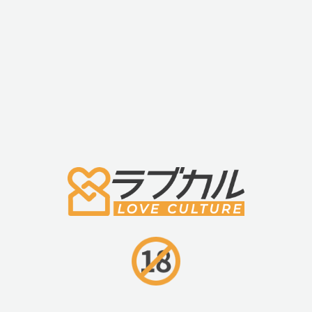
・リモコンローター
・静音設計
・完全防水
・USB充電式
■商品名
・ウィーバイブ モクシー アクア (We-vibe Moxie)
■材質・成分
・シリコン