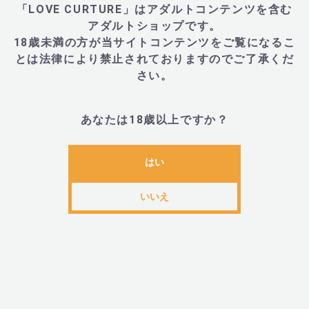
「LOVE CURTURE」はアダルトコンテンツを含む
アダルトショップです。
18歳未満の方が当サイトコンテンツをご覧になるこ
■サイズ・重量
とは法律により禁止されておりますのでご了承くだ
さい。
・87mm×27mm×29mm、重量38g
あなたは18歳以上ですか？
■内容物・付属品
はい
いいえ
・本体、USB充電ケーブル、説明書、マグネットクリッ
お試しローション(1回分)、専用ポーチ
■JANコード