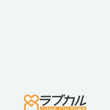
・バイブパターン:6種類
・メンテナンス性の優れた脱着式振動ローター
振動ローターは取り外しができ、シリコン部分のみ洗
は洗浄しないでください。)
■商品名
・ファンファクトリー ブラックライン アナル デューク (FunF
■材質
・シリコン、ABS