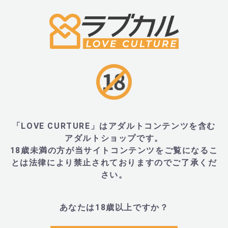
2014年フランスで生まれたexsens(エクセンス)。
基準、フード基準に適合させたフランスのメーカー。
れたローション、マッサージオイルブランド。痛みを
い気持ちよさを追求する、女性の身体の視線に立った
め、遊び心たっぷりな工夫が施されているマッサージ
だわったローションなど、一度手にすると「こういう
とに気付かされるような、こだわりがつまっています
しく、セクシーなコスメティックとして世界的にも人
「LOVE CURTURE」はアダルトコンテンツを含む
アダルトショップです。
18歳未満の方が当サイトコンテンツをご覧になるこ
■JANコード
とは法律により禁止されておりますのでご了承くだ
さい。
・3760139882904
あなたは18歳以上ですか？