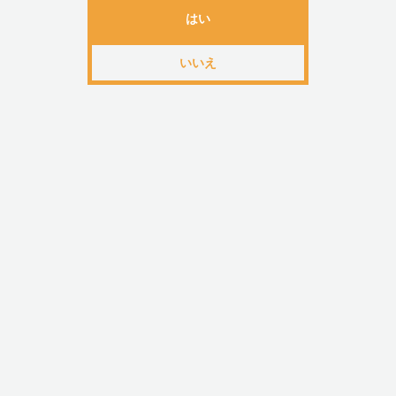
■材質・成分
はい
いいえ
・アクア(水)、ヒマワリ(ヒマワリ)種子油、グリセリ
アレート、セラアルバ(蜜蝋)、アクリル酸ナトリウム
スパーマムパーキー(シー)バター、トコフェロール、
カリウムソルビン酸塩、安息香酸ナトリウム、サッカ
セチルアルコール、ポリグリセリル-3蜜蝋、キサンタ
■サイズ・重量
・全長50mm、幅35mm
・外装:60mm×40mm×60mm