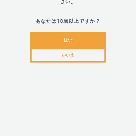
さい。
・フローデ バスゼリー スイートピー (FLODE Bath Jel
あなたは18歳以上ですか？
■材質・成分
はい
いいえ
・ポリアクリル酸Na、オトギリソウエキス、カミツレ
シナノキエキス、トウキンセンカ花エキス、ヤグルマ
キス、ローマカミツレ花エキス、BG、水、赤2、香料
(融解剤の主成分:塩化Na)
■サイズ・重量