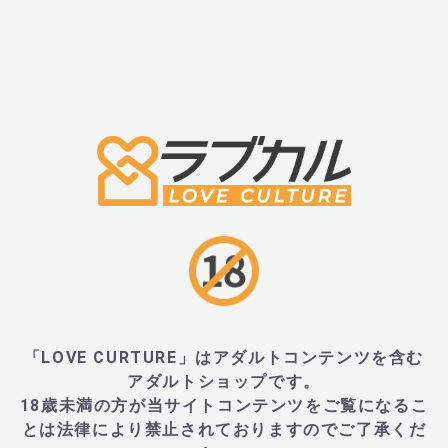
・残り湯は洗濯に使用しないでください。
・他の入浴剤との併用はご遠慮ください。
・本品は飲み物ではありません。万一誤って飲み込ん
塩水を飲ませる等の処置を行い、医師の相談を受けて
い。
・目や耳に入った場合は、水かぬるま湯で洗い流して
い。
・いたずらや、誤飲の原因になりますので小さなお子
届かないところに保管してください。
・ご使用後は必ず融解剤を入れてとろみが完全になく
とを確認した上で排水してください。
「LOVE CURTURE」はアダルトコンテンツを含む
アダルトショップです。
18歳未満の方が当サイトコンテンツをご覧になるこ
■商品名
とは法律により禁止されておりますのでご了承くだ