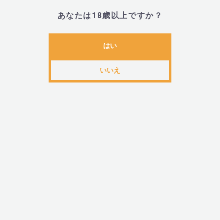
あなたは18歳以上ですか？
■Arcwave(アークウェーブ)とは
はい
いいえ
・世界クラスのエンジニアチームが持つ高い技術力と
男性のオーガスムを再定義することを使命として生ま
ブランドです。 アダルトグッズ業界に革新をもたらす
るWOW Tech Groupのもと、2020年にドイツで誕生
質」と「世界最先端のテクノロジー」を融合した革新
ジャーグッズをお届けいたします。
関連カテゴリ
ブランドから探す
＞
あ行
＞
ARCWAVE(アークウェーブ)
メ