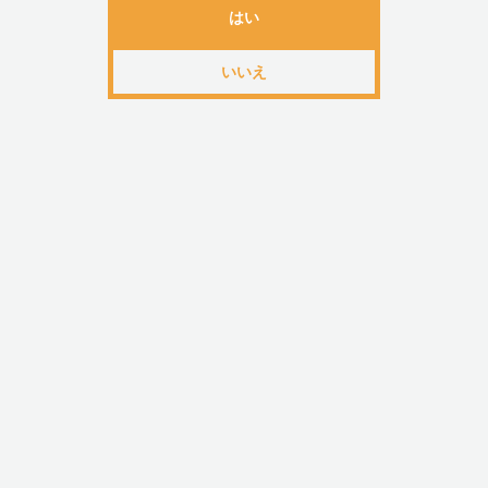
・NY在住、女性ふたりによるブランド「Dame」。臨
はい
をベースにした徹底リサーチに基づく商品開発は、女
いいえ
ガズムに寄り添うユーザー目線。クラウドファンディ
品を開発したことでも話題です。派手な機能や見た目
ザインではなく、「女性の本当のニーズを満たすこと
シーに、科学的な研究と見地から商品づくりをするDa
ックスの固定観念を覆す、新たなブランドの登場です!
関連カテゴリ
レディース
ブランドから探す
＞
た行
＞
Dame(デイム)
目的から探す
＞
はじめてのバイブ
目的から探す
＞
価格から選ぶ
＞
5,000～10,000円