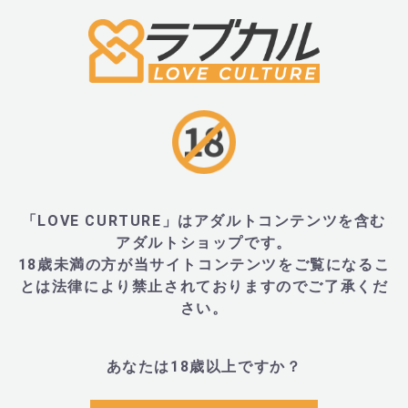
■サイズ・重量
・W17×H71×D17mm、重量21g
・外装：W102×H117×D80mm、重量198g
■JANコード
「LOVE CURTURE」はアダルトコンテンツを含む
アダルトショップです。
18歳未満の方が当サイトコンテンツをご覧になるこ
・813686021302
とは法律により禁止されておりますのでご了承くだ
さい。
■Dame(デイム)とは
あなたは18歳以上ですか？