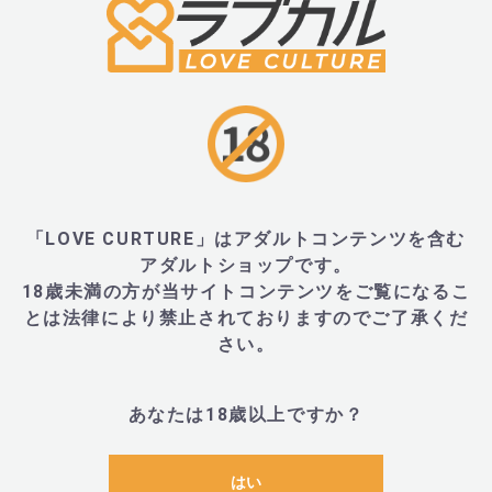
ントを外した状態のシンプル型でもお使いいただけます。
商品お届けの際は、スパイラル型が装着された状態です。
仕様
「LOVE CURTURE」はアダルトコンテンツを含む
アダルトショップです。
18歳未満の方が当サイトコンテンツをご覧になるこ
とは法律により禁止されておりますのでご了承くだ
関連カテゴリ
さい。
目的から探す
＞
新商品
メンズ
レディース
アイテムから探す
＞
バイブ
＞
吸引バイブ
あなたは18歳以上ですか？
目的から探す
＞
女性(レディース)におすすめ商品
目的から探す
＞
はじめてのバイブ
はい