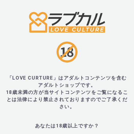
・スイートアーモンドオイル、セイロンニッケイ、ト
ジオール、グリセリン、ステビア葉エキス、香料、ロ
■サイズ・重量
・15mm×58mm×15mm、重量8g
・外装:111mm×70mm×33mm、重量14g
「LOVE CURTURE」はアダルトコンテンツを含む
アダルトショップです。
18歳未満の方が当サイトコンテンツをご覧になるこ
■JANコード
とは法律により禁止されておりますのでご了承くだ
さい。
・855559009239
あなたは18歳以上ですか？