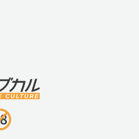
・ウィーバイブ シンクゴー ターコイズ (We-vi
■材質
・シリコン、ABS
■サイズ・重量
・286mm×200mm×216mm、重量49g
■内容物・付属品