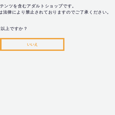
トコンテンツを含むアダルトショップです。
とは法律により禁止されておりますのでご了承ください。
・本体、トラベルケース、USB充電ケーブ
歳以上ですか？
■JANコード
いいえ
・4251460619776
■We-Vibe(ウィーバイブ)とは
・2008年、カナダのオンタリオ州オタワ
Vibeを発表。
以来、性的な健康のために、人間工学に基