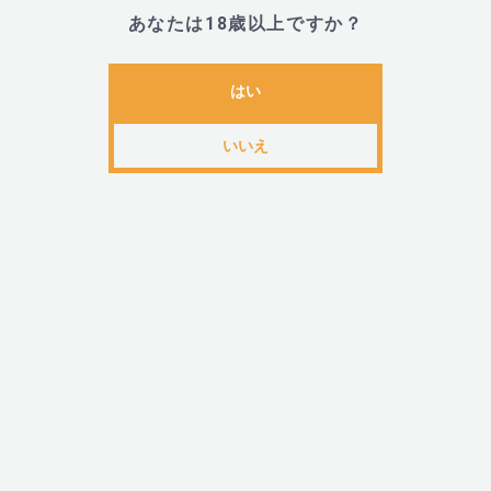
あなたは18歳以上ですか？
■LELO(レロ)とは
はい
・LELOは、世界をリードする、インティメイト・ラ
いいえ
イル商品のデザイナーブランドです。2003年に設立さ
LELOは、見た目、感じ方、機能といった上で、今ま
ブレーターの認識を大きく覆すものとなりました。Lily
のクラシックデザインがこの業界に大変革を起こし、
ラグジュアリー感をもたらしました。
関連カテゴリ
目的から探す
＞
新商品
レディース
ブランドから探す
＞
ら行
＞
LELO(レロ)