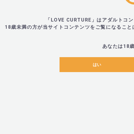
「LOVE CURTURE」はアダル
18歳未満の方が当サイトコンテンツをご覧になるこ
あなたは18
はい
関連カテゴリ
レディース
ブランドから探す
＞
ま行
＞
MODE DESIGN(
目的から探す
＞
はじめてのバイブ
アイテムから探す
＞
ディ
関連アイテム