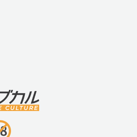
■材質・成分
・シリコン
■サイズ・重量
・110mm×34mm×13mm/125mm×34mm
・本体重量45g、総重量83g
■内容物・付属品