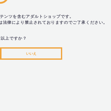
・本体
トコンテンツを含むアダルトショップです。
とは法律により禁止されておりますのでご了承ください。
■JANコード
歳以上ですか？
・4582372184282
いいえ
モードデザイン)
目的から探す
＞
女性(レディース)におすすめ商品
ルド
＞
シンプルタイプ(非電動)
目的から探す
＞
価格から選ぶ