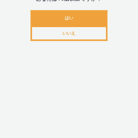
はい
・全長180mm、挿入可能部分110mm、最大径30mm、
・外装:190mm×90mm×55mm、重量211g
いいえ
■内容物・付属品
・本体、USB充電ケーブル、ポーチ
■JANコード
・5060493003365