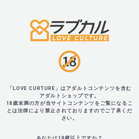
・初回の使用の際には充電が必要です。充電はUSBコ
USBコード挿入口は商品の下部にあります。
充電中は赤いライトが点灯します。
充電が完了すると緑色のライトが点灯します。
フル充電に要する時間150分
駆動時間は、フル充電で使用した場合、約90分連続で
■商品名
「LOVE CURTURE」はアダルトコンテンツを含む
アダルトショップです。
・ラブハニー フィフティシェイズ フリード ラビッシュ
18歳未満の方が当サイトコンテンツをご覧になるこ
とは法律により禁止されておりますのでご了承くだ
(Lovehoney Fifty Shades Freed Lavish Attention R
さい。
■サイズ・重量
あなたは18歳以上ですか？