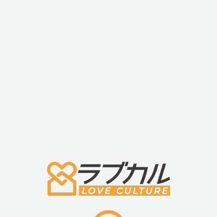
・日本の男性下着メーカーがとことん履き心地にこだ
の職人が縫製技術を駆使して一枚一枚丁寧に作り上げ
ツの逸品
■注意事項
・非常にデリケートな商品ですので衛生管理上、着用
交換はお受けできかねます。
・とても薄い生地により、生産段階で傷が付いてしま
・ウエストと足口のゴムは生地と同色に染色しますと
のであえて染色しておりません。
・ ストレス無く気持ちいいフィット感を追及する為
企画が変更される場合がございます。